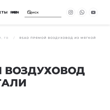
КТЫ
RU
KZ
EN
, FB
RSAD ПРЯМОЙ ВОЗДУХОВОД ИЗ МЯГКОЙ
Й ВОЗДУХОВОД
ТАЛИ