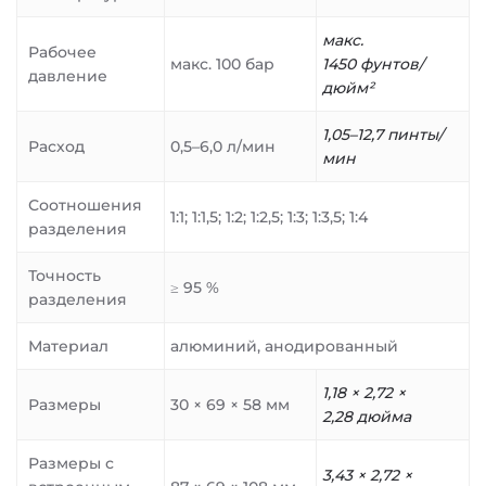
макс.
Рабочее
макс. 100 бар
1450 фунтов/
давление
дюйм²
1,05–12,7 пинты/
Расход
0,5–6,0 л/мин
мин
Соотношения
1:1; 1:1,5; 1:2; 1:2,5; 1:3; 1:3,5; 1:4
разделения
Точность
≥ 95 %
разделения
Материал
алюминий, анодированный
1,18 × 2,72 ×
Размеры
30 × 69 × 58 мм
2,28 дюйма
Размеры с
3,43 × 2,72 ×