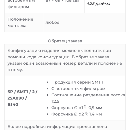
встроенным
87 × 69 × 108 мм
4,25 дюйма
фильтром
Положение
любое
монтажа
Образец заказа
Конфигурацию изделия можно выполнить при
помощи кода конфигурации. В образце заказа
указан один возможный номер детали и пояснение
к нему.
Продукция серии SMT 1
С встроенным фильтром
SP / SMT1 / 2 /
Соотношение разделения потока
25A090 /
1:2,5
B140
1)
Форсунка ∅ d1
: 0,9 мм
1)
Форсунка ∅ d2
: 1,4 мм
Более подробная информация представлена