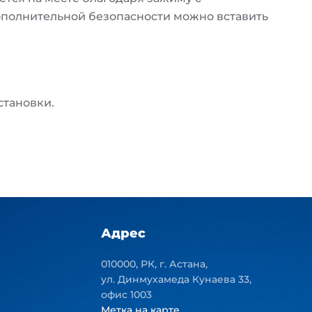
полнительной безопасности можно вставить
становки.
Адрес
010000, РК, г. Астана,
ул. Динмухамеда Кунаева 33,
офис 1003
Метка на карте