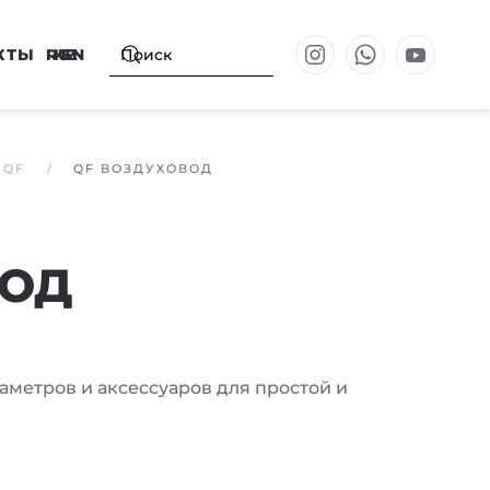
КТЫ
RU
KZ
EN
 QF
QF ВОЗДУХОВОД
ВОД
аметров и аксессуаров для простой и