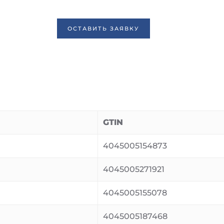
ОСТАВИТЬ ЗАЯВКУ
GTIN
4045005154873
4045005271921
4045005155078
4045005187468