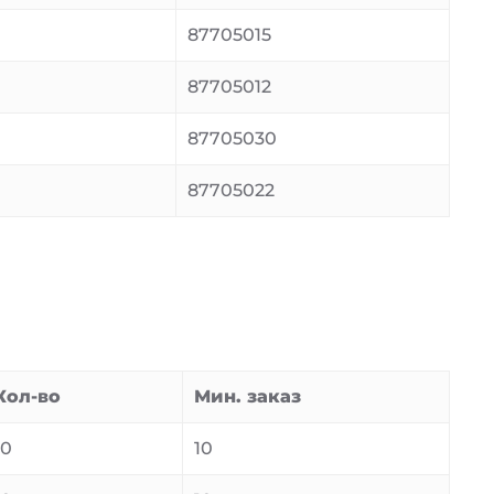
87705015
87705012
87705030
87705022
Кол-во
Мин. заказ
10
10