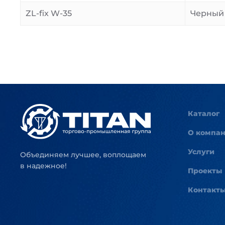
ZL-fix W-35
Черный
Каталог
О компа
Услуги
Объединяем лучшее, воплощаем
в надежное!
Проекты
Контакт