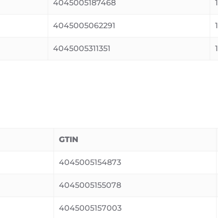
4045005187468
4045005062291
4045005311351
GTIN
4045005154873
4045005155078
4045005157003