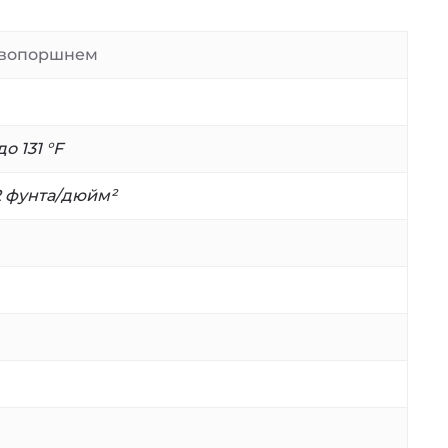
ервопоршнем
до 131 °F
2 фунта/дюйм²