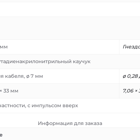
 мм
Гнезд
бутадиенакрилонитрильный каучук
я кабеля, ø 7 мм
ø 0,28
 × 33 мм
7,06 × 
частности, с импульсом вверх
Информация для заказа
е