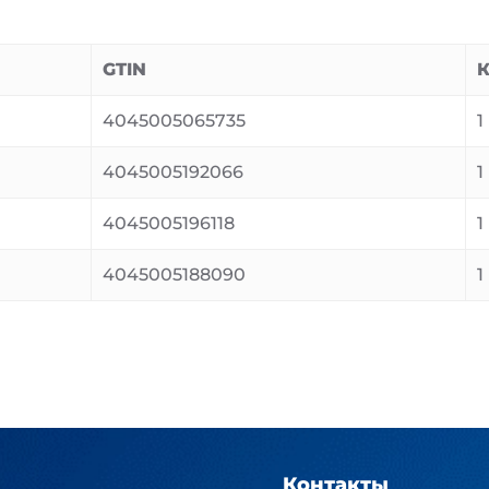
GTIN
К
4045005065735
1
4045005192066
1
4045005196118
1
4045005188090
1
Контакты