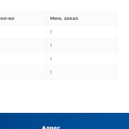
ол-во
Мин. заказ
1
1
1
1
Адрес