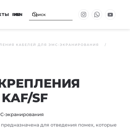
КТЫ
RU
KZ
EN
ЛЕНИЯ КАБЕЛЕЙ ДЛЯ ЭМС-ЭКРАНИРОВАНИЯ
 КРЕПЛЕНИЯ
KAF/SF
МС-экранирования
 предназначена для отведения помех, которые