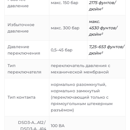
макс. 150 бар
2175 фунтов/
давление
дюйм²
макс.
Избыточное
макс. 300 бар
4530 фунтов/
давление
дюйм²
Давление
7,25–653 фунтов/
0,5–45 бар
переключения
дюйм²
Тип
переключатель давления с
переключателя
механической мембраной
нормально разомкнутый,
нормально замкнутый
Тип контакта
(переключающий только с
прямоугольным штекерным
разъёмом)
DSD3-A…A12 /
100 ВА
DSD3-A…A14