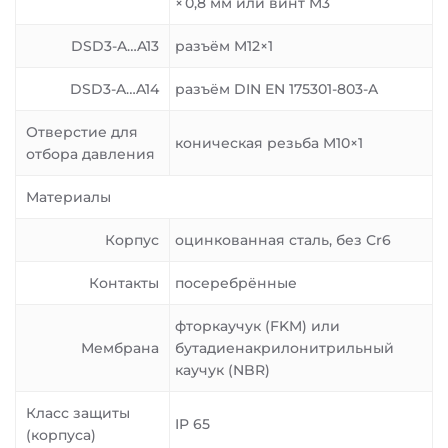
× 0,8 мм или винт M3
DSD3-A…A13
разъём M12×1
DSD3-A…A14
разъём DIN EN 175301-803-A
Отверстие для
коническая резьба M10×1
отбора давления
Материалы
Корпус
оцинкованная сталь, без Сr6
Контакты
посеребрённые
фторкаучук (FKM) или
Мембрана
бутадиенакрилонитрильный
каучук (NBR)
Класс защиты
IP 65
(корпуса)