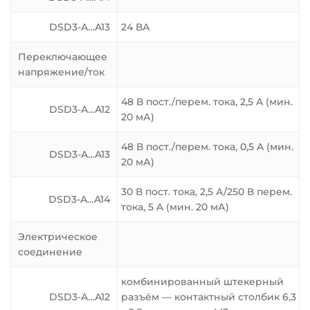
DSD3-A…A13
24 ВА
Переключающее
напряжение/ток
48 В пост./перем. тока, 2,5 A (мин.
DSD3-A…A12
20 мА)
48 В пост./перем. тока, 0,5 A (мин.
DSD3-A…A13
20 мА)
30 В пост. тока, 2,5 А/250 В перем.
DSD3-A…A14
тока, 5 A (мин. 20 мА)
Электрическое
соединение
комбинированный штекерный
DSD3-A…A12
разъём — контактный столбик 6,3