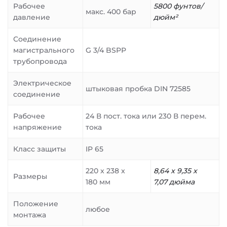
Рабочее
5800 фунтов/
макс. 400 бар
давление
дюйм²
Соединение
магистрального
G 3/4 BSPP
трубопровода
Электрическое
штыковая пробка DIN 72585
соединение
Рабочее
24 В пост. тока или 230 В перем.
напряжение
тока
Класс защиты
IP 65
220 x 238 x
8,64 x 9,35 x
Размеры
180 мм
7,07 дюйма
Положение
любое
монтажа