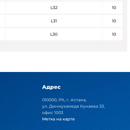
L32
10
L31
10
L30
10
Адрес
010000, РК, г. Астана,
ул. Динмухамеда Кунаева 33,
офис 1003
Метка на карте