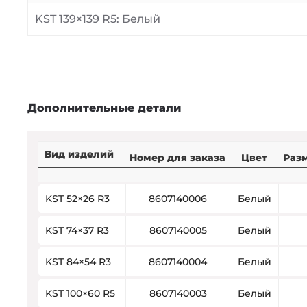
KST 139×139 R5: Белый
Дополнительные детали
Вид изделий
Номер для заказа
Цвет
Разм
KST 52×26 R3
8607140006
Белый
KST 74×37 R3
8607140005
Белый
KST 84×54 R3
8607140004
Белый
KST 100×60 R5
8607140003
Белый