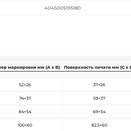
4045005195180
ер маркировки мм (A x B)
Поверхность печати мм (С x 
52×26
37×26
74×37
59×37
84×54
69×54
100×60
82.5×60