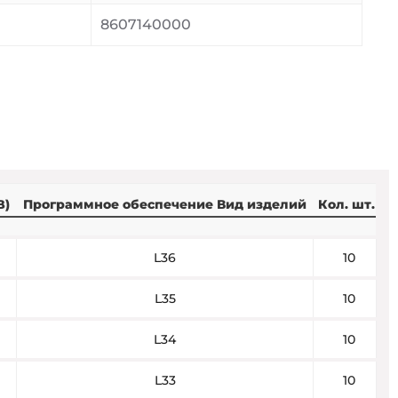
8607140000
B)
Программное обеспечение Вид изделий
Кол. шт.
L36
10
L35
10
L34
10
L33
10