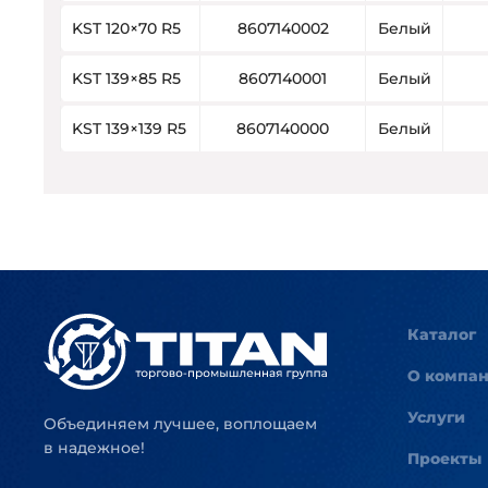
KST 120×70 R5
8607140002
Белый
KST 139×85 R5
8607140001
Белый
KST 139×139 R5
8607140000
Белый
Каталог
О компа
Услуги
Объединяем лучшее, воплощаем
в надежное!
Проекты