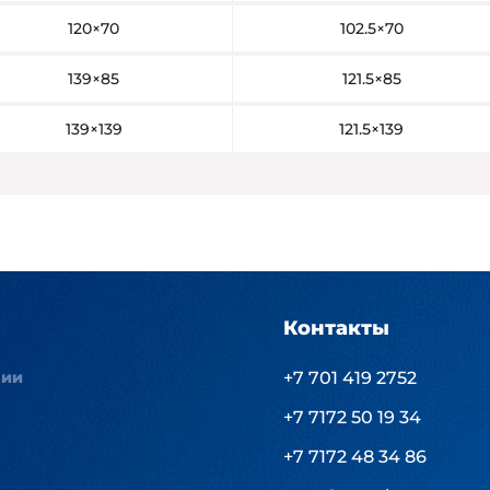
120×70
102.5×70
139×85
121.5×85
139×139
121.5×139
Контакты
нии
+7 701 419 2752
+7 7172 50 19 34
+7 7172 48 34 86