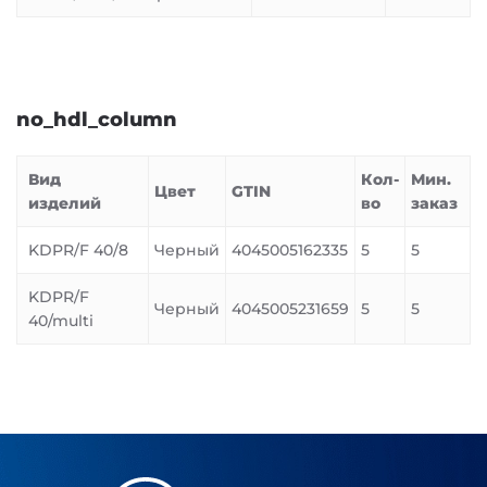
no_hdl_column
Вид
Кол-
Мин.
Цвет
GTIN
изделий
во
заказ
KDPR/F 40/8
Черный
4045005162335
5
5
KDPR/F
Черный
4045005231659
5
5
40/multi