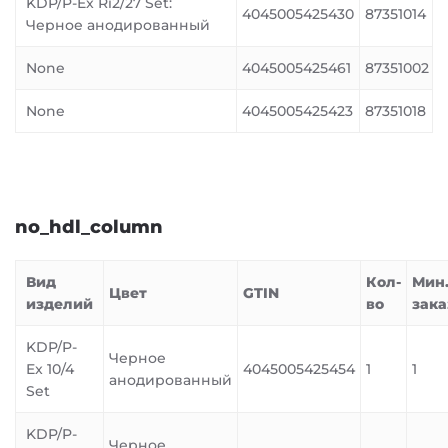
KDP/P-Ex Ri2/27 Set:
4045005425430
87351014
Черное анодированный
None
4045005425461
87351002
None
4045005425423
87351018
no_hdl_column
Вид
Кол-
Мин
Цвет
GTIN
изделий
во
зака
KDP/P-
Черное
Ex 10/4
4045005425454
1
1
анодированный
Set
KDP/P-
Черное