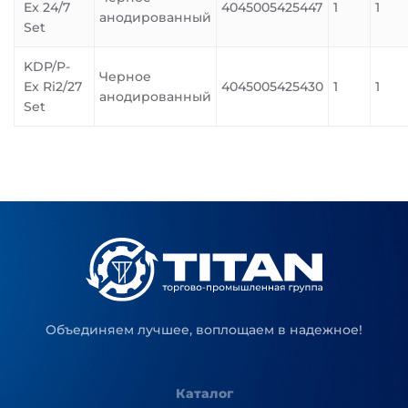
Ex 24/7
4045005425447
1
1
анодированный
Set
KDP/P-
Черное
Ex Ri2/27
4045005425430
1
1
анодированный
Set
Объединяем лучшее, воплощаем в надежное!
Каталог