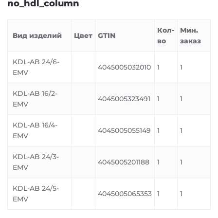
no_hdl_column
Кол-
Мин.
Вид изделий
Цвет
GTIN
во
заказ
KDL-AB 24/6-
4045005032010
1
1
EMV
KDL-AB 16/2-
4045005323491
1
1
EMV
KDL-AB 16/4-
4045005055149
1
1
EMV
KDL-AB 24/3-
4045005201188
1
1
EMV
KDL-AB 24/5-
4045005065353
1
1
EMV