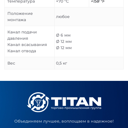
температура
+70 °C
+158 °F
Положение
любое
монтажа
Канал подачи
Ø 6 мм
давления
Ø 12 мм
Канал всасывания
Ø 12 мм
Канал отвода
Вес
0,5 кг
Объединяем лучшее, воплощаем в надежное!