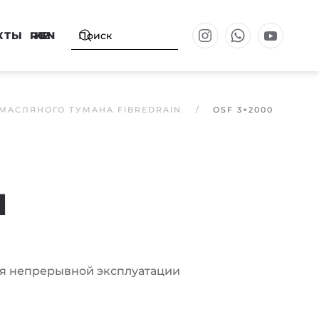
КТЫ
RU
KZ
EN
МАСЛЯНОГО ТУМАНА FIBREDRAIN
OSF 3×2000
M
ля непрерывной эксплуатации