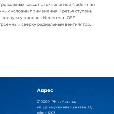
ьтровальных кассет с технологией Nederman
чных условий применения. Третья ступень
се корпуса установок Nederman OSF
строенный сверху радиальный вентилятор.
Адрес
010000, РК, г. Астана,
ул. Динмухамеда Кунаева 33,
офис 1003