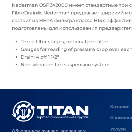
Nederman OSF 3×2000 имеет стандартные три с
FibreDrain®. Nederman предлагает широкий мо
состоит из HEPA фильтра класса H13 с эффекти
подготовлены для использования предваритель
Three filter stages, optional pre-filter
Gauges for reading of pressure drop over each 
Drain: 4 off 1 1/2″
Non-vibration fan suspension system
Каталог
О компа
Услуги
Объединяем лучшее, воплощаем