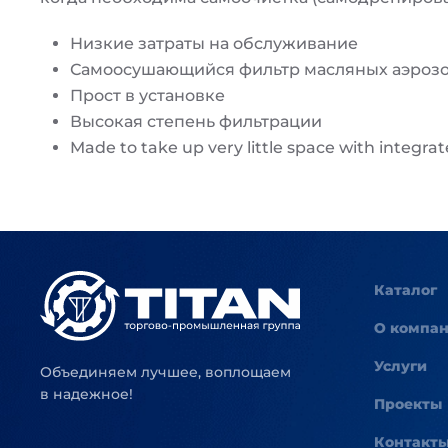
Низкие затраты на обслуживание
Самоосушающийся фильтр масляных аэроз
Прост в установке
Высокая степень фильтрации
Made to take up very little space with integra
Каталог
О компа
Услуги
Объединяем лучшее, воплощаем
в надежное!
Проекты
Контакт