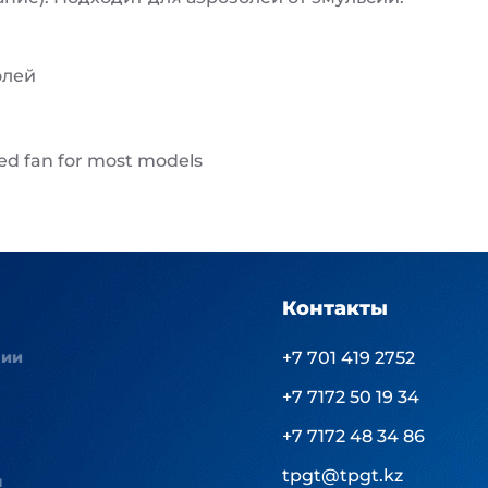
олей
ted fan for most models
Контакты
нии
+7 701 419 2752
+7 7172 50 19 34
+7 7172 48 34 86
tpgt@tpgt.kz
ы