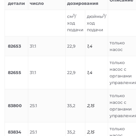
Описание
детали
число
дозирования
3
3
см
/
дюймы
/
ход
ход
подачи
подачи
только
82653
31:1
22,9
1,4
насос
только
насос с
82655
31:1
22,9
1,4
органами
управлени
только
насос с
83800
25:1
35,2
2,15
органами
управлени
только
83834
25:1
35,2
2,15
насос