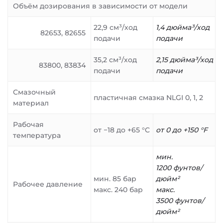
Объём дозирования в зависимости от модели
22,9 см³/ход
1,4 дюйма³/ход
82653, 82655
подачи
подачи
35,2 см³/ход
2,15 дюйма³/ход
83800, 83834
подачи
подачи
Смазочный
пластичная смазка NLGI 0, 1, 2
материал
Рабочая
от −18 до +65 °C
от 0 до +150 °F
температура
мин.
1200 фунтов/
мин. 85 бар
дюйм²
Рабочее давление
макс. 240 бар
макс.
3500 фунтов/
дюйм²