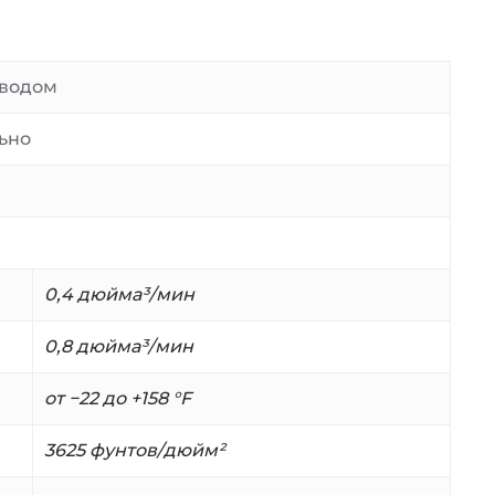
иводом
льно
0,4 дюйма³/мин
0,8 дюйма³/мин
от −22 до +158 °F
3625 фунтов/дюйм²