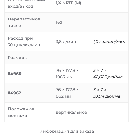
1/4 NPTF (M)
вход/выход
Передаточное
16:1
число
Расход при
3,8 л/мин
1,0 галлон/мин
30 циклах/мин
Размеры
76 × 177,8 ×
3 × 7 ×
84960
1083 мм
42,625 дюйма
76 × 177,8 ×
3 × 7 ×
84962
862 мм
33,94 дюйма
Положение
вертикальное
монтажа
Информация для заказа