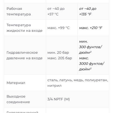
Рабочая
от −40 до
от −40 до
температура
+57 °C
+135 °F
Температура
макс. +99 °C
макс. +210 °F
жидкости на входе
мин.
300 фунтов/
Гидравлическое
мин. 20 бар
дюйм²
давление на входе
макс. 205 бар
макс.
3000 фунтов/
дюйм²
сталь, латунь, медь, полиуретан,
Материал
нитрил
Выходное
3/4 NPTF (M)
соединение
Гидравлический