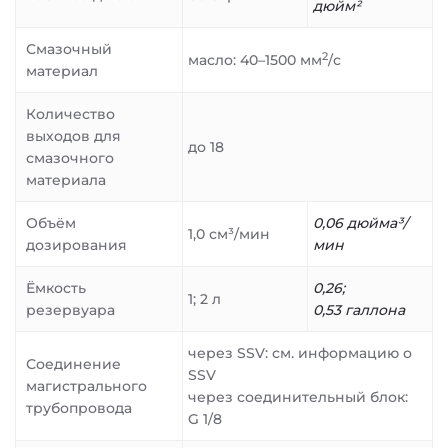
дюйм²
Смазочный
2
масло: 40–1500 мм
/с
материал
Количество
выходов для
до 18
смазочного
материала
Объём
0,06 дюйма³/
1,0 см³/мин
дозирования
мин
Ёмкость
0,26;
1; 2 л
резервуара
0,53 галлона
через SSV: см. информацию о
Соединение
SSV
магистрального
через соединительный блок:
трубопровода
G 1/8