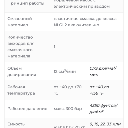
поршневой насос с
Принцип работы
электрическим приводом
Смазочный
пластичная смазка: до класса
материал
NLGI 2 включительно
Количество
выходов для
1
смазочного
материала
Объём
0,73 дюйма³/
3
12 см
/мин
дозирования
мин
Рабочая
от −40 до +70
от −40 до
температура
°C
+158 °F
4350 фунтов/
Рабочее давление
макс. 300 бар
дюйм²
Ёмкость
9, 18, 22, 33 или
4; 8; 10; 15; 20 кг