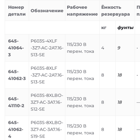
Номер
Рабочее
Ёмкость
П
Обозначение
детали
напряжение
резервуара
п
кг
фунты
645-
P603S-4XLF
115/230 В
41064-
-3Z7-AC-2A7.16-
4
9
•
перем. тока
3
S13-SE
P603S-8XLF
645-
115/230 В
-3Z7-AC-2A7.16-
8
18
•
41062-3
перем. тока
S13-SE
P603S-8XLBO-
645-
115/230 В
3Z7-AC-3A7.16-
8
18
41110-2
перем. тока
S12-SE
645-
P603S-8XLBO-
115/230 В
41062-
3Z7-AC-3A7.16-
8
18
перем. тока
4
S19-SE