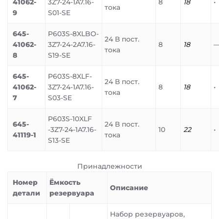
41062-
3Z7-24-1A7.16-
8
18
•
тока
9
S01-SE
645-
P603S-8XLBO-
24 В пост.
41062-
3Z7-24-2A7.16-
8
18
тока
8
S19-SE
645-
P603S-8XLF-
24 В пост.
41062-
3Z7-24-1A7.16-
8
18
•
тока
7
S03-SE
P603S-10XLF
645-
24 В пост.
-3Z7-24-1A7.16-
10
22
•
41119-1
тока
S13-SE
Принадлежности
Номер
Ёмкость
Описание
детали
резервуара
Набор резервуаров,