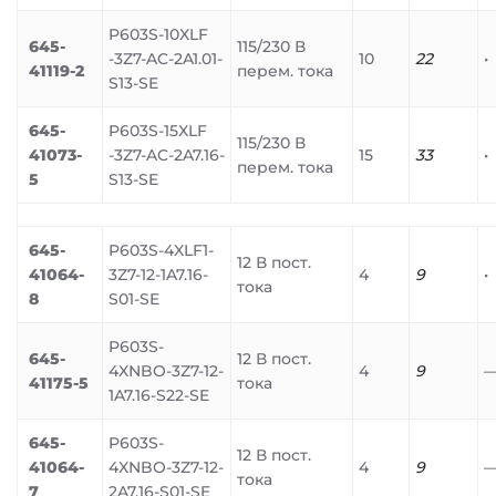
P603S-10XLF
645-
115/230 В
-3Z7-AC-2A1.01-
10
22
•
41119-2
перем. тока
S13-SE
645-
P603S-15XLF
115/230 В
41073-
-3Z7-AC-2A7.16-
15
33
•
перем. тока
5
S13-SE
645-
P603S-4XLF1-
12 В пост.
41064-
3Z7-12-1A7.16-
4
9
•
тока
8
S01-SE
P603S-
645-
12 В пост.
4XNBO-3Z7-12-
4
9
41175-5
тока
1A7.16-S22-SE
645-
P603S-
12 В пост.
41064-
4XNBO-3Z7-12-
4
9
тока
7
2A7.16-S01-SE