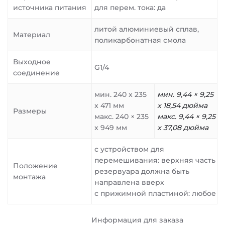
источника питания
для перем. тока: да
литой алюминиевый сплав,
Материал
поликарбонатная смола
Выходное
G1/4
соединение
мин. 240 x 235
мин. 9,44 × 9,25
x 471 мм
x
18,54 дюйма
Размеры
макс. 240 × 235
макс. 9,44 × 9,25
x 949 мм
x
37,08 дюйма
с устройством для
перемешивания: верхняя часть
Положение
резервуара должна быть
монтажа
направлена вверх
с прижимной пластиной: любое
Информация для заказа