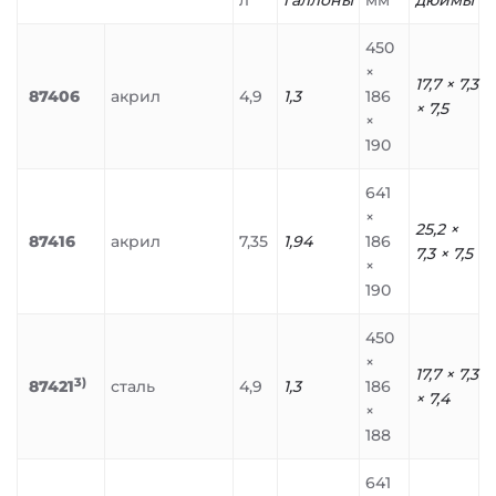
л
галлоны
мм
дюймы
450
×
17,7 × 7,3
87406
акрил
4,9
1,3
186
× 7,5
×
190
641
×
25,2 ×
87416
акрил
7,35
1,94
186
7,3 × 7,5
×
190
450
×
17,7 × 7,3
3)
87421
сталь
4,9
1,3
186
× 7,4
×
188
641