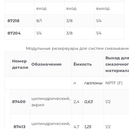
вход
вход
выход
87218
8/1
3/8
1/4
87204
1/4
3/8
1/4
Модульные резервуары для систем смазывани
Выход дл
Номер
Обозначение
Ёмкость
смазочног
детали
материал
л
галлоны
NPTF (F)
цилиндрический,
87400
2,4
0,63
1/2
акрил
цилиндрический,
87413
4,7
1,25
1/2