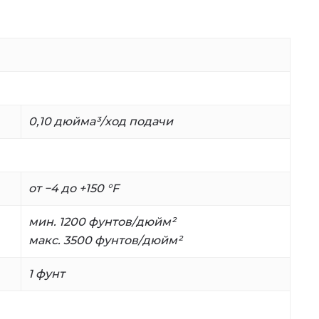
0,10 дюйма³/ход подачи
от −4 до +150 °F
мин. 1200 фунтов/дюйм²
макс. 3500 фунтов/дюйм²
1 фунт