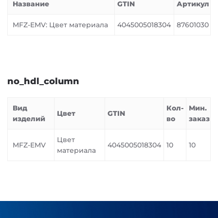
Название
GTIN
Артикул
MFZ-EMV: Цвет материала
4045005018304
87601030
no_hdl_column
Вид
Кол-
Мин.
Цвет
GTIN
изделий
во
заказ
Цвет
MFZ-EMV
4045005018304
10
10
материала