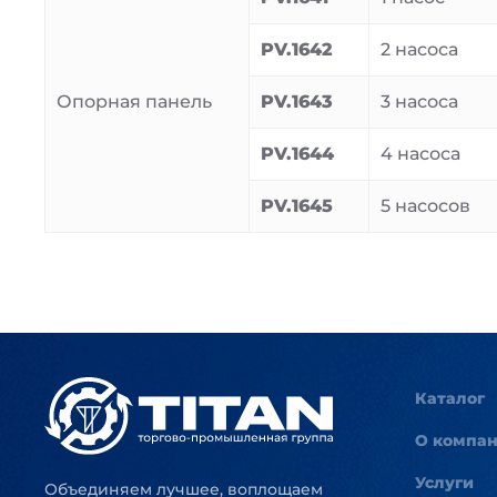
PV.1642
2 насоса
Опорная панель
PV.1643
3 насоса
PV.1644
4 насоса
PV.1645
5 насосов
Каталог
О компа
Услуги
Объединяем лучшее, воплощаем