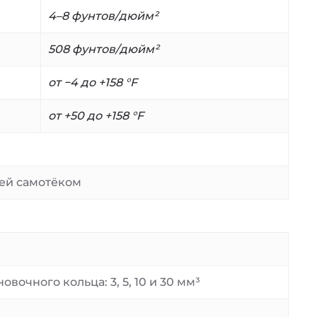
4–8 фунтов/дюйм²
508 фунтов/дюйм²
от −4 до +158 °F
от +50 до +158 °F
ей самотёком
чного кольца: 3, 5, 10 и 30 мм³