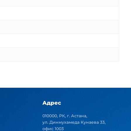
Адрес
010000, РК, г. Астана,
ул. Динмухамеда Кунаева 33,
офис 1003