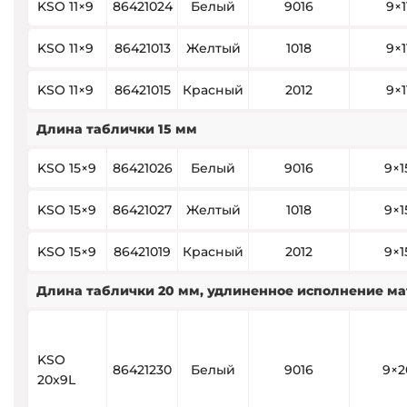
KSO 11×9
86421024
Белый
9016
9×1
KSO 11×9
86421013
Желтый
1018
9×1
KSO 11×9
86421015
Красный
2012
9×1
Длина таблички 15 мм
KSO 15×9
86421026
Белый
9016
9×1
KSO 15×9
86421027
Желтый
1018
9×1
KSO 15×9
86421019
Красный
2012
9×1
Длина таблички 20 мм, удлиненное исполнение ма
KSO
86421230
Белый
9016
9×2
20x9L