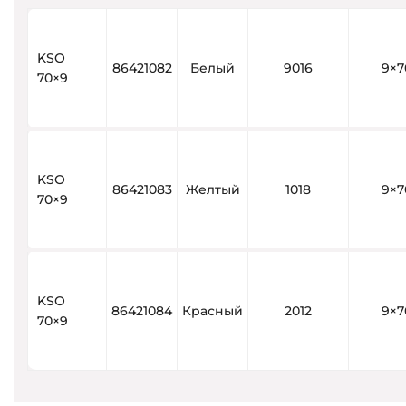
KSO
86421082
Белый
9016
9×7
70×9
KSO
86421083
Желтый
1018
9×7
70×9
KSO
86421084
Красный
2012
9×7
70×9