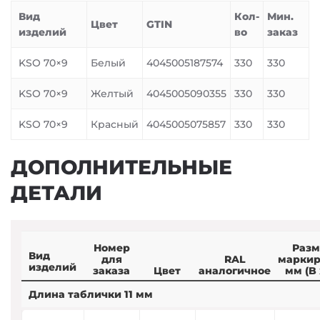
Вид
Кол-
Мин.
Цвет
GTIN
изделий
во
заказ
KSO 70×9
Белый
4045005187574
330
330
KSO 70×9
Желтый
4045005090355
330
330
KSO 70×9
Красный
4045005075857
330
330
ДОПОЛНИТЕЛЬНЫЕ
ДЕТАЛИ
Номер
Разм
Вид
для
RAL
маркир
изделий
заказа
Цвет
аналогичное
мм (B 
Длина таблички 11 мм