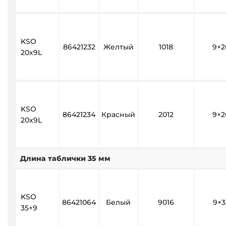
KSO
86421232
Желтый
1018
9×2
20x9L
KSO
86421234
Красный
2012
9×2
20x9L
Длина таблички 35 мм
KSO
86421064
Белый
9016
9×3
35×9