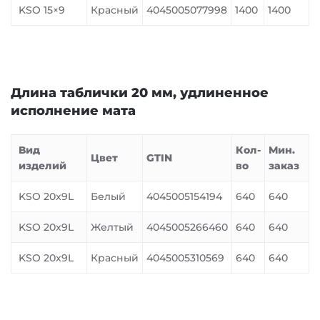
KSO 15×9
Красный
4045005077998
1400
1400
Длина таблички 20 мм, удлиненное
исполнение мата
Вид
Кол-
Мин.
Цвет
GTIN
изделий
во
заказ
KSO 20x9L
Белый
4045005154194
640
640
KSO 20x9L
Желтый
4045005266460
640
640
KSO 20x9L
Красный
4045005310569
640
640