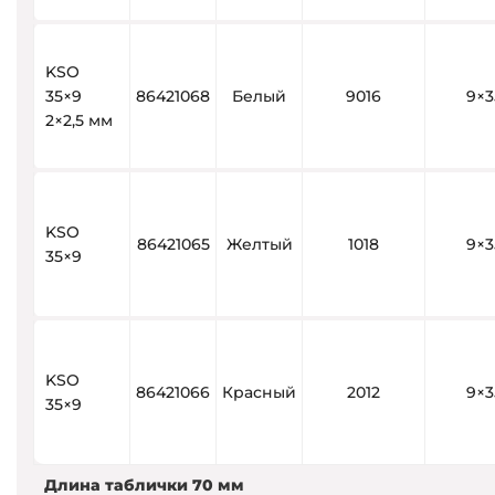
KSO
35×9
86421068
Белый
9016
9×3
2×2,5 мм
KSO
86421065
Желтый
1018
9×3
35×9
KSO
86421066
Красный
2012
9×3
35×9
Длина таблички 70 мм