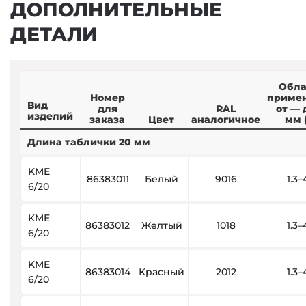
ДОПОЛНИТЕЛЬНЫЕ
ДЕТАЛИ
Обла
Номер
приме
Вид
для
RAL
от — 
изделий
заказа
Цвет
аналогичное
мм 
Длина таблички 20 мм
KME
86383011
Белый
9016
1.3–
6/20
KME
86383012
Желтый
1018
1.3–
6/20
KME
86383014
Красный
2012
1.3–
6/20