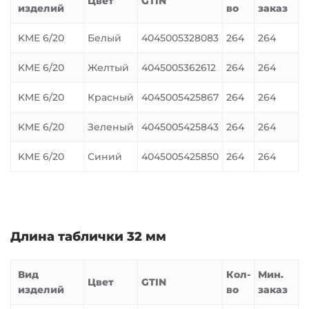
Цвет
GTIN
изделий
во
заказ
KME 6/20
Белый
4045005328083
264
264
KME 6/20
Желтый
4045005362612
264
264
KME 6/20
Красный
4045005425867
264
264
KME 6/20
Зеленый
4045005425843
264
264
KME 6/20
Синий
4045005425850
264
264
Длина таблички 32 мм
Вид
Кол-
Мин.
Цвет
GTIN
изделий
во
заказ