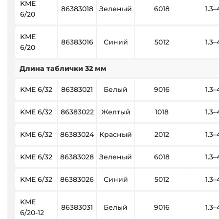
KME
86383018
Зеленый
6018
1.3–
6/20
KME
86383016
Синий
5012
1.3–
6/20
Длина таблички 32 мм
KME 6/32
86383021
Белый
9016
1.3–
KME 6/32
86383022
Желтый
1018
1.3–
KME 6/32
86383024
Красный
2012
1.3–
KME 6/32
86383028
Зеленый
6018
1.3–
KME 6/32
86383026
Синий
5012
1.3–
KME
86383031
Белый
9016
1.3–
6/20-12