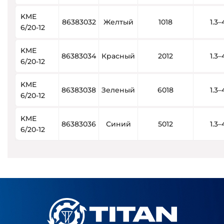
KME
86383032
Желтый
1018
1.3–
6/20-12
KME
86383034
Красный
2012
1.3–
6/20-12
KME
86383038
Зеленый
6018
1.3–
6/20-12
KME
86383036
Синий
5012
1.3–
6/20-12