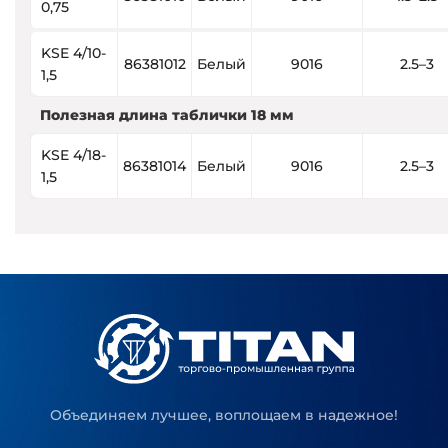
0,75
KSE 4/10-
86381012
Белый
9016
2.5–3
1,5
Полезная длина таблички 18 мм
KSE 4/18-
86381014
Белый
9016
2.5–3
1,5
Объединяем лучшее, воплощаем в надежное!