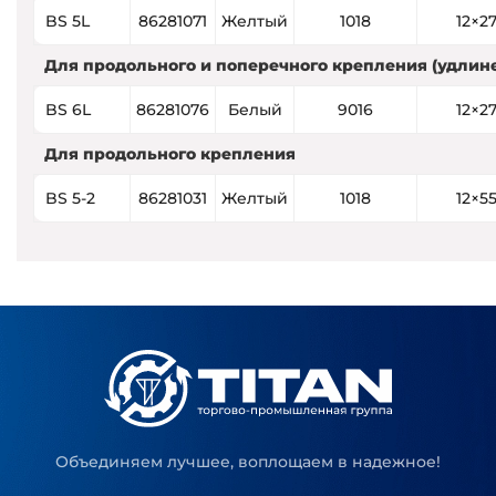
BS 5L
86281071
Желтый
1018
12×2
Для продольного и поперечного крепления (удлин
BS 6L
86281076
Белый
9016
12×2
Для продольного крепления
BS 5-2
86281031
Желтый
1018
12×5
Объединяем лучшее, воплощаем в надежное!