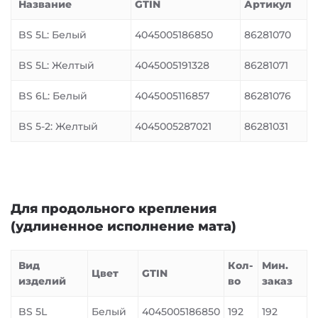
Название
GTIN
Артикул
BS 5L: Белый
4045005186850
86281070
BS 5L: Желтый
4045005191328
86281071
BS 6L: Белый
4045005116857
86281076
BS 5-2: Желтый
4045005287021
86281031
Для продольного крепления
(удлиненное исполнение мата)
Вид
Кол-
Мин.
Цвет
GTIN
изделий
во
заказ
BS 5L
Белый
4045005186850
192
192