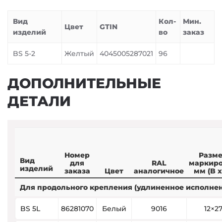
Вид
Кол-
Мин.
Цвет
GTIN
изделий
во
заказ
BS 5-2
Желтый
4045005287021
96
ДОПОЛНИТЕЛЬНЫЕ
ДЕТАЛИ
Номер
Разм
Вид
для
RAL
маркир
изделий
заказа
Цвет
аналогичное
мм (B х
Для продольного крепления (удлиненное исполнен
BS 5L
86281070
Белый
9016
12×2