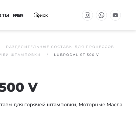
КТЫ
RU
KZ
EN
РАЗДЕЛИТЕЛЬНЫЕ СОСТАВЫ ДЛЯ ПРОЦЕССОВ
ЯЧЕЙ ШТАМПОВКИ
LUBRODAL ST 500 V
500 V
тавы для горячей штамповки
,
Моторные Масла