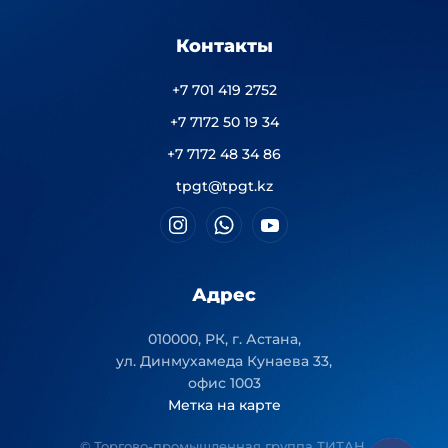
Контакты
+7 701 419 2752
+7 7172 50 19 34
+7 7172 48 34 86
tpgt@tpgt.kz
Адрес
010000, РК, г. Астана,
ул. Динмухамеда Кунаева 33,
офис 1003
Метка на карте
© Торгово-промышленная группа ТИТАН.