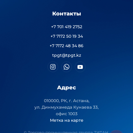
Контакты
+7 701 419 2752
+7 7172 50 19 34
+7 7172 48 34 86
tpgt@tpgt.kz
Адрес
010000, РК, г. Астана,
ул. Динмухамеда Кунаева 33,
офис 1003
Метка на карте
© Торгово-промышленная группа ТИТАН.