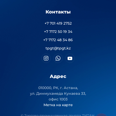
Контакты
+7 701 419 2752
+7 7172 50 19 34
+7 7172 48 34 86
tpgt@tpgt.kz
Адрес
010000, РК, г. Астана,
ул. Динмухамеда Кунаева 33,
офис 1003
Метка на карте
© Торгово-промышленная группа ТИТАН.