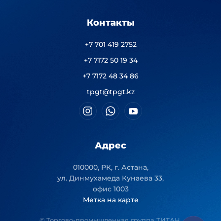
Контакты
+7 701 419 2752
+7 7172 50 19 34
+7 7172 48 34 86
tpgt@tpgt.kz
Адрес
010000, РК, г. Астана,
ул. Динмухамеда Кунаева 33,
офис 1003
Метка на карте
© Торгово-промышленная группа ТИТАН.