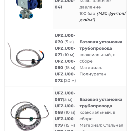
UFZ.U00-
Макс. рабочее
041
давление
100 бар
(1450 фунтов/
дюйм²)
UFZ.U00-
070
(5 м)
Базовая установка
UFZ.U00-
трубопровода
071
(10 м)
коаксиальный, в
UFZ.U00-
сборе
080
(15 м)
Материал:
UFZ.U00-
Полиуретан
072
(20 м)
UFZ.U00-
067
(5 м)
Базовая установка
UFZ.U00-
трубопровода
068
(10 м)
коаксиальный, в
UFZ.U00-
сборе
079
(15 м)
Материал: Стальная