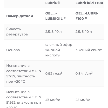
LubriOil
LubriFluid F100
OEL…-
OEL..-LUBRI-
Номер детали
1)
1)
LUBRIOIL
F100
Ёмкость
2,5; 5; 10 л
2,5; 5; 10 л
резервуара
сложный эфир
Основа
жирной
высший спирт
кислоты
Испытание в
соответствии с DIN
3
3
0,92 г/см
0,84 г/см
51757, плотность
при +20 °C
Испытание в
соответствии с DIN
2
2
47 мм
/с
25 мм
/с
51562, вязкость при
+40 °C