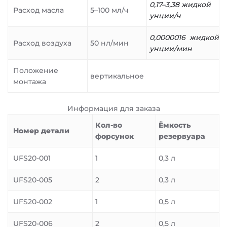
0,17–3,38 жидкой
Расход масла
5–100 мл/ч
унции/ч
0,0000016
жидкой
Расход воздуха
50 нл/мин
унции/мин
Положение
вертикальное
монтажа
Информация для заказа
Кол-во
Ёмкость
Номер детали
форсунок
резервуара
UFS20-001
1
0,3 л
UFS20-005
2
0,3 л
UFS20-002
1
0,5 л
UFS20-006
2
0,5 л