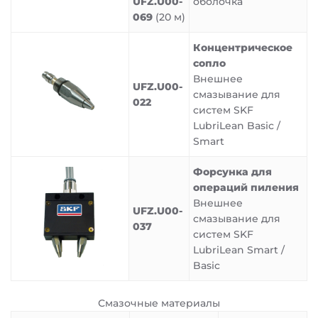
UFZ.U00-
оболочка
069
(20 м)
Концентрическое
сопло
Внешнее
UFZ.U00-
смазывание для
022
систем SKF
LubriLean Basic /
Smart
Форсунка для
операций пиления
Внешнее
UFZ.U00-
смазывание для
037
систем SKF
LubriLean Smart /
Basic
Смазочные материалы