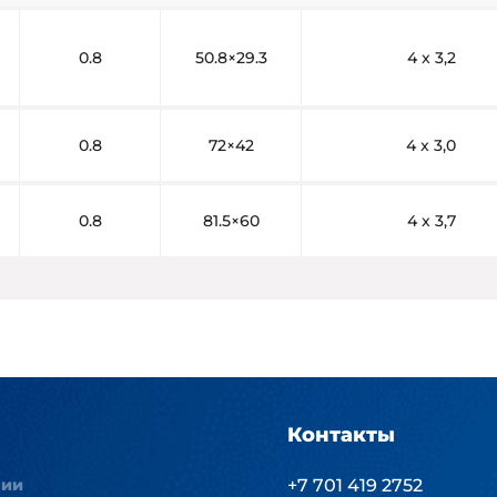
0.8
50.8×29.3
4 x 3,2
0.8
72×42
4 x 3,0
0.8
81.5×60
4 x 3,7
Контакты
нии
+7 701 419 2752