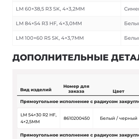
LM 60×38,5 R3 SK, 4×3,2MM
Симе
LM 84×54 R3 HF, 4×3,0MM
Белы
LM 100×60 R5 SK, 4×3,7MM
Белы
ДОПОЛНИТЕЛЬНЫЕ ДЕТА
Номер для
Вид изделий
заказа
Цвет
Прямоугольное исполнение с радиусом закругле
LM 54×30 R2 HF,
8610200450
Белый / черный
4×2,5MM
Прямоугольное исполнение с радиусом закругле