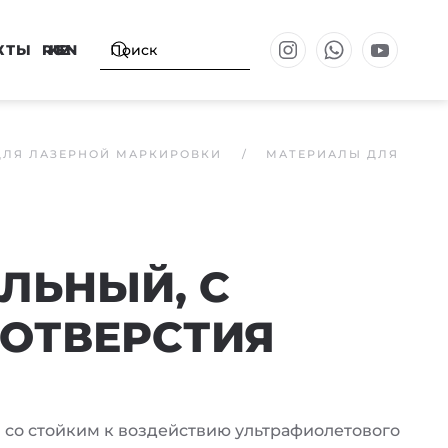
КТЫ
RU
KZ
EN
ДЛЯ ЛАЗЕРНОЙ МАРКИРОВКИ
МАТЕРИАЛЫ ДЛЯ
ЛЬНЫЙ, С
 ОТВЕРСТИЯ
л со стойким к воздействию ультрафиолетового