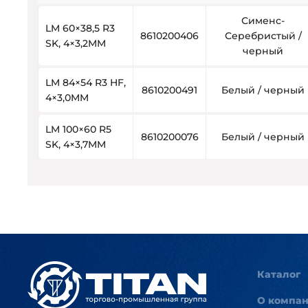
Сименс-
LM 60×38,5 R3
8610200406
Серебристый /
SK, 4×3,2MM
черный
LM 84×54 R3 HF,
8610200491
Белый / черный
4×3,0MM
LM 100×60 R5
8610200076
Белый / черный
SK, 4×3,7MM
Каталог
О компа