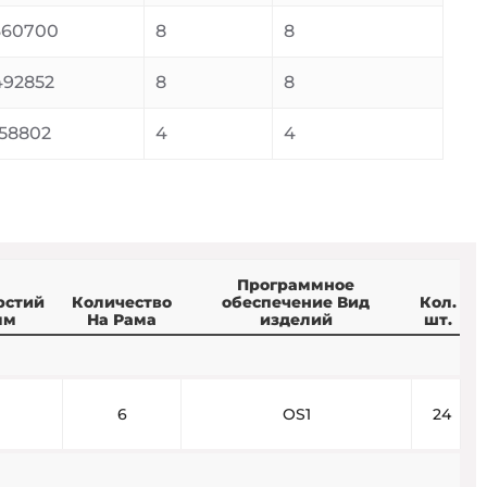
360700
8
8
92852
8
8
58802
4
4
Программное
рстий
Количество
обеспечение Вид
Кол.
мм
На Рама
изделий
шт.
6
OS1
24