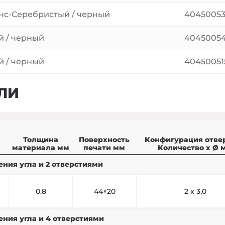
нс-Серебристый / черный
4045005
й / черный
40450054
й / черный
40450051
ЛИ
Толщина
Поверхность
Конфигурация отве
материала мм
печати мм
Количество x Ø 
ния угла и 2 отверстиями
0.8
44×20
2 x 3,0
ния угла и 4 отверстиями