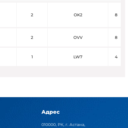
2
OK2
8
2
OVV
8
1
LW7
4
Адрес
010000, РК, г. Астана,