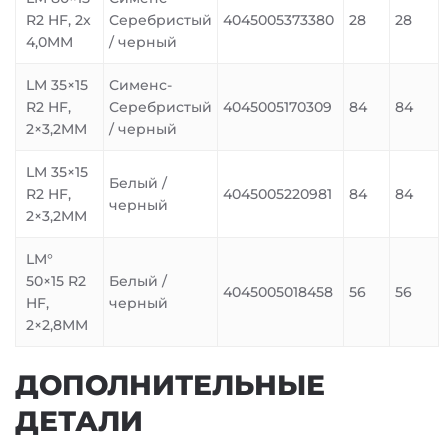
R2 HF, 2x
Серебристый
4045005373380
28
28
4,0MM
/ черный
LM 35×15
Сименс-
R2 HF,
Серебристый
4045005170309
84
84
2×3,2MM
/ черный
LM 35×15
Белый /
R2 HF,
4045005220981
84
84
черный
2×3,2MM
LM°
50×15 R2
Белый /
4045005018458
56
56
HF,
черный
2×2,8MM
ДОПОЛНИТЕЛЬНЫЕ
ДЕТАЛИ