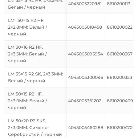
LM 35×15 R2 HF, 2×3,2MM:
4045005220981
8610200113
Белый / черный
LM° 50×15 R2 HF,
2×2,8MM: Белый /
4045005018458
8610200022
черный
LM 30×16 R2 HF,
2×3,5MM: Белый /
4045005095954
8610200367
черный
LM 35×15 R2 SK, 2×3,3MM:
4045005300096
8610200353
Белый / черный
LM 50×15 R2 HF,
2×3,0MM: Белый /
4045005361202
8610200409
черный
LM 50×20 R2 SKS,
2×3,0MM: Сименс-
4045005460288
8610200470
Серебристый / черный