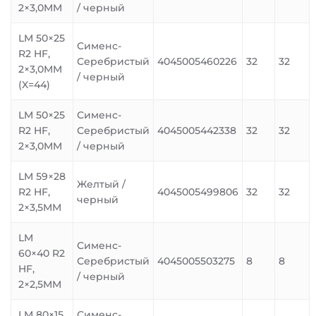
2×3,0MM
/ черный
LM 50×25
Сименс-
R2 HF,
Серебристый
4045005460226
32
32
2×3,0MM
/ черный
(X=44)
LM 50×25
Сименс-
R2 HF,
Серебристый
4045005442338
32
32
2×3,0MM
/ черный
LM 59×28
Желтый /
R2 HF,
4045005499806
32
32
черный
2×3,5MM
LM
Сименс-
60×40 R2
Серебристый
4045005503275
8
8
HF,
/ черный
2×2,5MM
LM 80×15
Сименс-