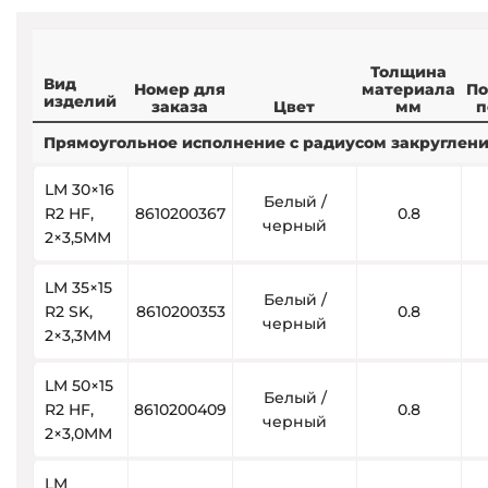
Толщина
Вид
Номер для
материала
По
изделий
заказа
Цвет
мм
п
Прямоугольное исполнение с радиусом закругления
LM 30×16
Белый /
R2 HF,
8610200367
0.8
черный
2×3,5MM
LM 35×15
Белый /
R2 SK,
8610200353
0.8
черный
2×3,3MM
LM 50×15
Белый /
R2 HF,
8610200409
0.8
черный
2×3,0MM
LM