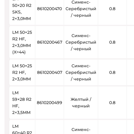
Сименс-
50×20 R2
8610200470
Серебристый
0.8
SKS,
/ черный
2×3,0MM
LM 50×25
Сименс-
R2 HF,
8610200467
Серебристый
0.8
2×3,0MM
/ черный
(X=44)
LM 50×25
Сименс-
R2 HF,
8610200407
Серебристый
0.8
2×3,0MM
/ черный
LM
59×28 R2
Желтый /
8610200499
0.8
HF,
черный
2×3,5MM
LM
Сименс-
60×40 R2