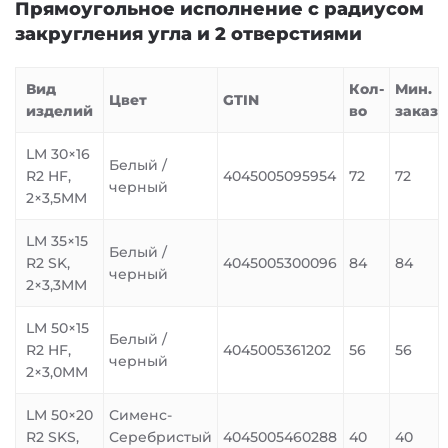
Прямоугольное исполнение с радиусом
закругления угла и 2 отверстиями
Вид
Кол-
Мин.
Цвет
GTIN
изделий
во
заказ
LM 30×16
Белый /
R2 HF,
4045005095954
72
72
черный
2×3,5MM
LM 35×15
Белый /
R2 SK,
4045005300096
84
84
черный
2×3,3MM
LM 50×15
Белый /
R2 HF,
4045005361202
56
56
черный
2×3,0MM
LM 50×20
Сименс-
R2 SKS,
Серебристый
4045005460288
40
40