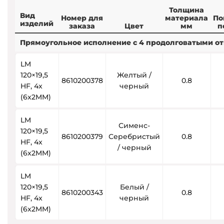
Толщина
Вид
Номер для
материала
По
изделий
заказа
Цвет
мм
п
Прямоугольное исполнение с 4 продолговатыми о
LM
120×19,5
Желтый /
8610200378
0.8
HF, 4x
черный
(6x2MM)
LM
Сименс-
120×19,5
8610200379
Серебристый
0.8
HF, 4x
/ черный
(6x2MM)
LM
120×19,5
Белый /
8610200343
0.8
HF, 4x
черный
(6x2MM)