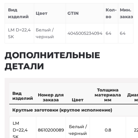
Вид
Кол-
Мин.
Цвет
GTIN
изделий
во
заказ
LM D=22,4
Белый /
4045005234094
64
64
SK
черный
ДОПОЛНИТЕЛЬНЫЕ
ДЕТАЛИ
Толщина
Вид
Номер для
материала
Диа
изделий
заказа
Цвет
мм
м
Круглые заготовки (круглое исполнение)
LM
Белый /
D=22,4
8610200089
0.8
2
черный
SK