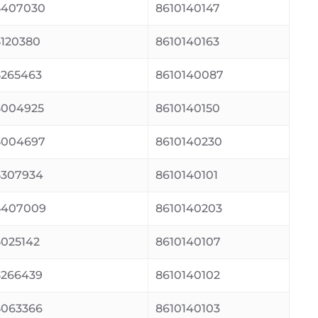
5407030
8610140147
120380
8610140163
265463
8610140087
5004925
8610140150
5004697
8610140230
307934
8610140101
5407009
8610140203
025142
8610140107
266439
8610140102
063366
8610140103