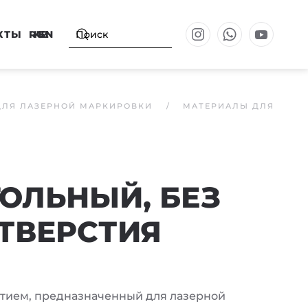
КТЫ
RU
KZ
EN
ДЛЯ ЛАЗЕРНОЙ МАРКИРОВКИ
МАТЕРИАЛЫ ДЛЯ
ОЛЬНЫЙ, БЕЗ
ОТВЕРСТИЯ
ытием, предназначенный для лазерной