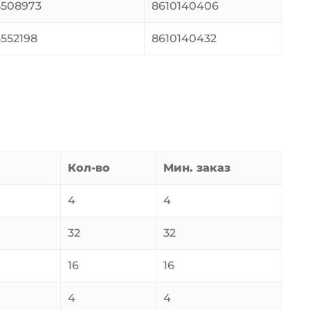
508973
8610140406
552198
8610140432
Кол-во
Мин. заказ
4
4
32
32
16
16
4
4