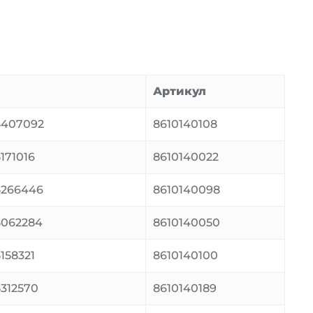
Артикул
5407092
8610140108
171016
8610140022
5266446
8610140098
062284
8610140050
158321
8610140100
312570
8610140189