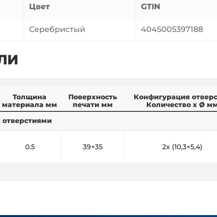
Цвет
GTIN
Серебристый
4045005397188
ЛИ
Толщина
Поверхность
Конфигурация отвер
материала мм
печати мм
Количество x Ø м
и отверстиями
0.5
39×35
2x (10,3×5,4)