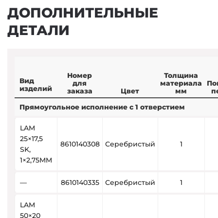
ДОПОЛНИТЕЛЬНЫЕ
ДЕТАЛИ
Номер
Толщина
Вид
для
материала
По
изделий
заказа
Цвет
мм
п
Прямоугольное исполнение с 1 отверстием
LAM
25×17,5
8610140308
Серебристый
1
SK,
1×2,75MM
—
8610140335
Серебристый
1
LAM
50×20