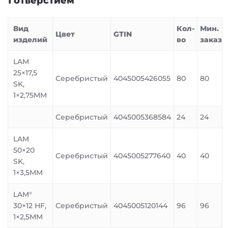
1 отверстием
Вид
Кол-
Мин.
Цвет
GTIN
изделий
во
заказ
LAM
25×17,5
Серебристый
4045005426055
80
80
SK,
1×2,75MM
Серебристый
4045005368584
24
24
LAM
50×20
Серебристый
4045005277640
40
40
SK,
1×3,5MM
LAM°
30×12 HF,
Серебристый
4045005120144
96
96
1×2,5MM