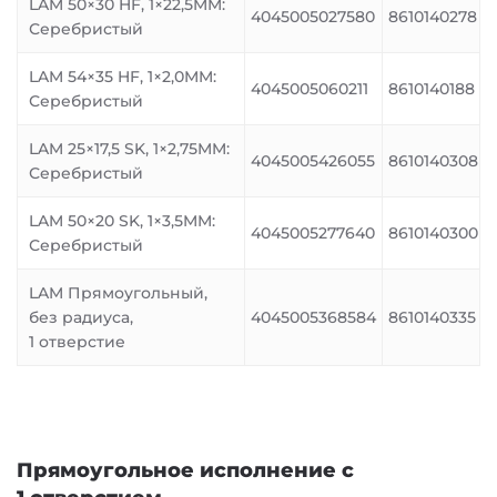
LAM 50×30 HF, 1×22,5MM:
4045005027580
8610140278
Серебристый
LAM 54×35 HF, 1×2,0MM:
4045005060211
8610140188
Серебристый
LAM 25×17,5 SK, 1×2,75MM:
4045005426055
8610140308
Серебристый
LAM 50×20 SK, 1×3,5MM:
4045005277640
8610140300
Серебристый
LAM Прямоугольный,
без радиуса,
4045005368584
8610140335
1 отверстие
Прямоугольное исполнение с