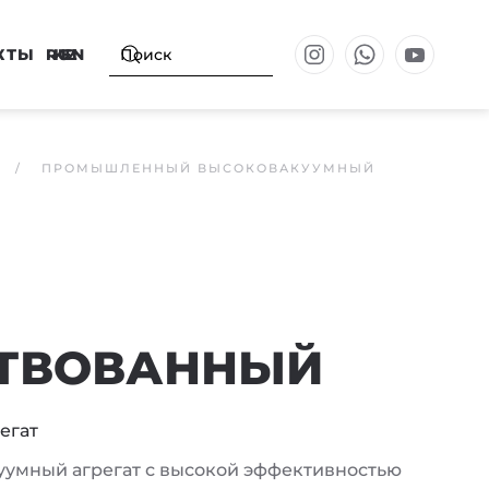
КТЫ
RU
KZ
EN
ПРОМЫШЛЕННЫЙ ВЫСОКОВАКУУМНЫЙ
ТВОВАННЫЙ
егат
умный агрегат с высокой эффективностью