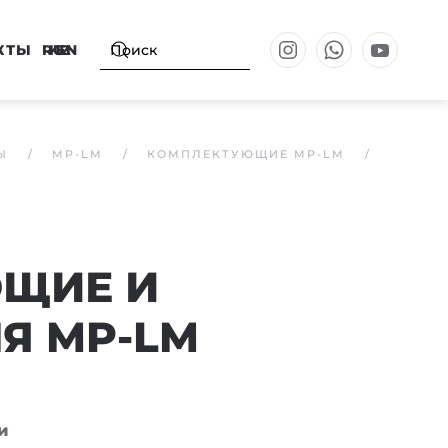
КТЫ
RU
KZ
EN
Ы
MP-LM
КОМПЛЕКТУЮЩИЕ MP-LM
ЩИЕ И
Я MP-LM
и