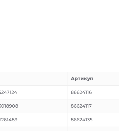
Артикул
247124
86624116
5018908
86624117
5261489
86624135