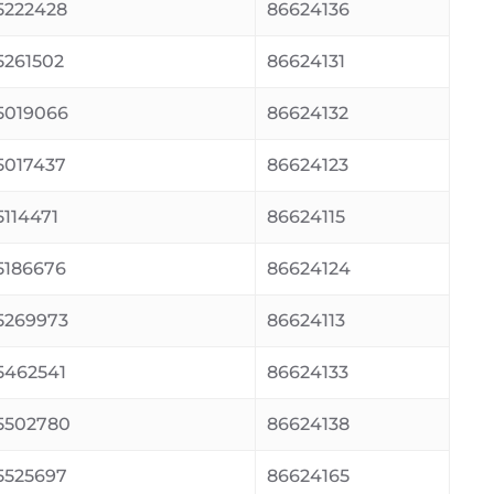
5222428
86624136
261502
86624131
5019066
86624132
5017437
86624123
114471
86624115
5186676
86624124
5269973
86624113
5462541
86624133
5502780
86624138
5525697
86624165