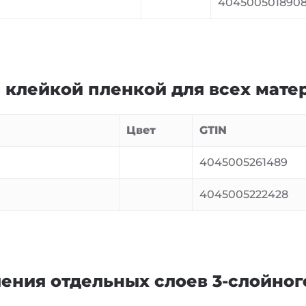
404500501890
 клейкой пленкой для всех мате
Цвет
GTIN
4045005261489
4045005222428
ения отдельных слоев 3-слойног