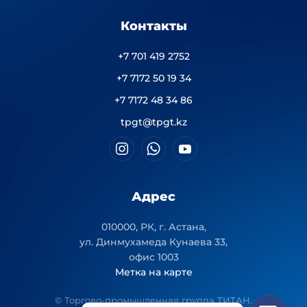
Контакты
+7 701 419 2752
+7 7172 50 19 34
+7 7172 48 34 86
tpgt@tpgt.kz
Адрес
010000, РК, г. Астана,
ул. Динмухамеда Кунаева 33,
офис 1003
Метка на карте
© Торгово-промышленная группа ТИТАН.