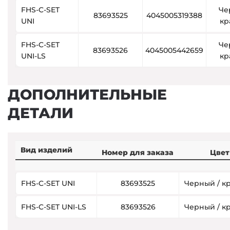
FHS-C-SET
Че
83693525
4045005319388
UNI
кр
FHS-C-SET
Че
83693526
4045005442659
UNI-LS
кр
ДОПОЛНИТЕЛЬНЫЕ
ДЕТАЛИ
Вид изделий
Номер для заказа
Цвет
FHS-C-SET UNI
83693525
Черный / к
FHS-C-SET UNI-LS
83693526
Черный / к