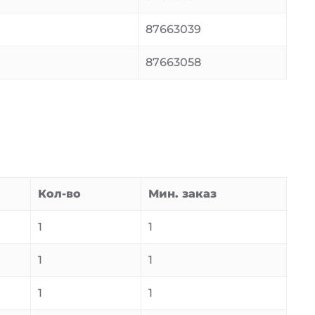
87663039
87663058
Кол-во
Мин. заказ
1
1
1
1
1
1