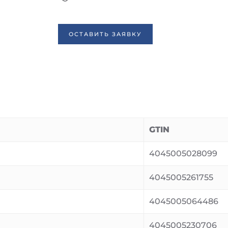
ОСТАВИТЬ ЗАЯВКУ
GTIN
4045005028099
4045005261755
4045005064486
4045005230706