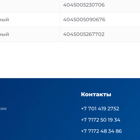
й
4045005230706
ный
4045005090676
ный
4045005267702
Контакты
нии
+7 701 419 2752
+7 7172 50 19 34
+7 7172 48 34 86