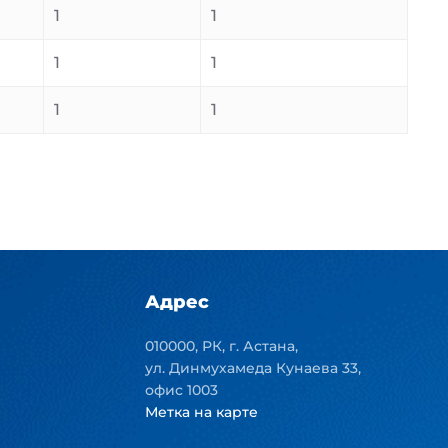
1
1
1
1
1
1
Адрес
010000, РК, г. Астана,
ул. Динмухамеда Кунаева 33,
офис 1003
Метка на карте