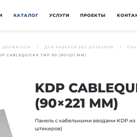
И
КАТАЛОГ
УСЛУГИ
ПРОЕКТЫ
КОНТА
И ДЕРЖАТЕЛИ
ДЛЯ КАБЕЛЕЙ БЕЗ ШТЕКЕРОВ
ПАН
DP CABLEQUICK® ТИП 90 (90×221 MM)
KDP CABLEQUI
(90×221 MM)
Панель с кабельными вводами KDP из м
штекеров)