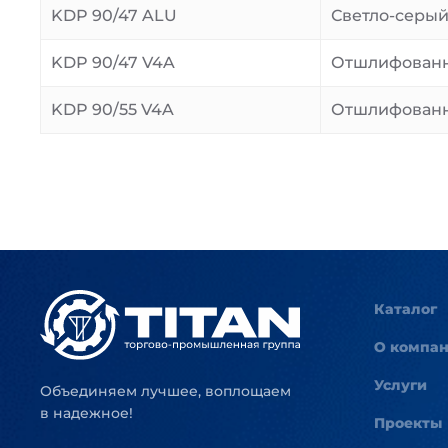
KDP 90/47 ALU
Светло-серы
KDP 90/47 V4A
Отшлифован
KDP 90/55 V4A
Отшлифован
Каталог
О компа
Услуги
Объединяем лучшее, воплощаем
в надежное!
Проекты