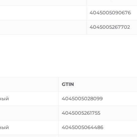
4045005090676
4045005267702
GTIN
ный
4045005028099
й
4045005261755
ный
4045005064486