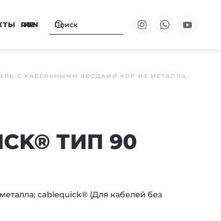
КТЫ
RU
KZ
EN
ЕЛЬ С КАБЕЛЬНЫМИ ВВОДАМИ KDP ИЗ МЕТАЛЛА;
CK® ТИП 90
еталла; cablequick® (Для кабелей без