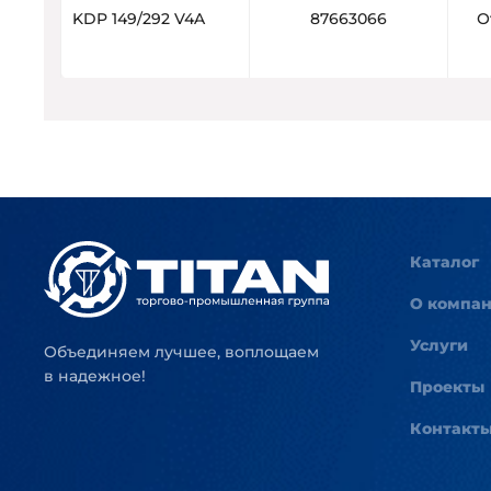
KDP 149/292 V4A
87663066
О
Каталог
О компа
Услуги
Объединяем лучшее, воплощаем
в надежное!
Проекты
Контакт