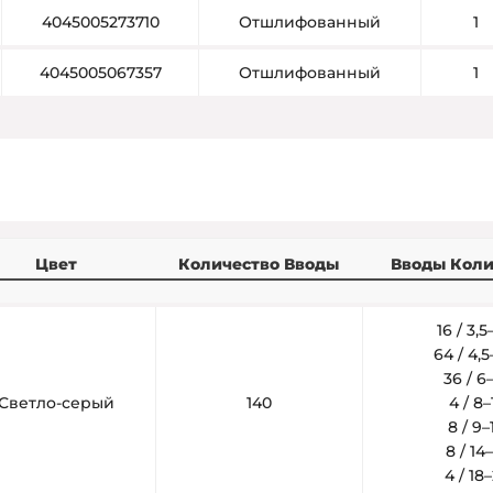
4045005273710
Отшлифованный
1
4045005067357
Отшлифованный
1
Цвет
Количество Вводы
Вводы Коли
16 / 3,
64 / 4,
36 / 
Светло-серый
140
4 / 8
8 / 9
8 / 1
4 / 1