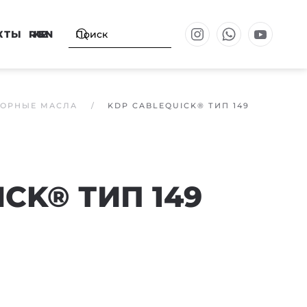
КТЫ
RU
KZ
EN
ОРНЫЕ МАСЛА
KDP CABLEQUICK® ТИП 149
CK® ТИП 149