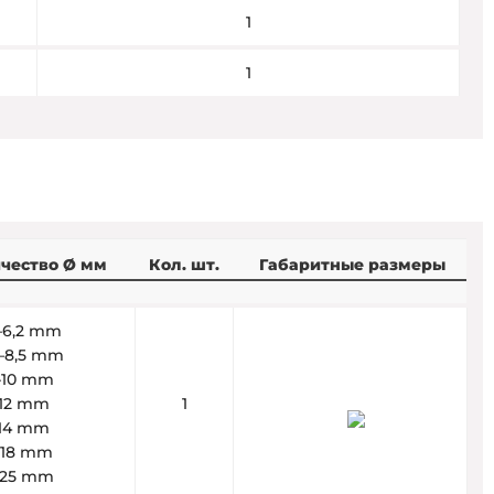
1
1
чество Ø мм
Кол. шт.
Габаритные размеры
5–6,2 mm
5–8,5 mm
6–10 mm
–12 mm
1
–14 mm
4–18 mm
8–25 mm