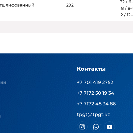
32 / 
тшлифованный
292
8 / 8
2 / 1
Контакты
нии
+7 701 419 2752
+7 7172 50 19 34
+7 7172 48 34 86
tpgt@tpgt.kz
ы