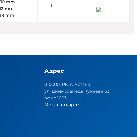
6–10 mm
1
–12 mm
2–18 mm
Адрес
010000, РК, г. Астана,
ул. Динмухамеда Кунаева 33,
офис 1003
Метка на карте