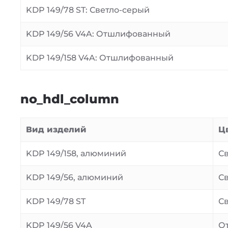
KDP 149/78 ST: Светло-серый
KDP 149/56 V4A: Отшлифованный
KDP 149/158 V4A: Отшлифованный
no_hdl_column
Вид изделий
Ц
KDP 149/158, алюминий
С
KDP 149/56, алюминий
С
KDP 149/78 ST
С
KDP 149/56 V4A
О