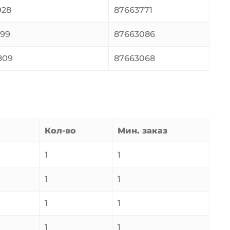
928
87663771
099
87663086
809
87663068
Кол-во
Мин. заказ
1
1
1
1
1
1
1
1