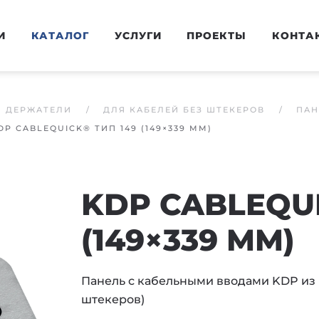
И
КАТАЛОГ
УСЛУГИ
ПРОЕКТЫ
КОНТА
И ДЕРЖАТЕЛИ
ДЛЯ КАБЕЛЕЙ БЕЗ ШТЕКЕРОВ
ПАН
DP CABLEQUICK® ТИП 149 (149×339 MM)
KDP CABLEQUI
(149×339 MM)
Панель с кабельными вводами KDP из м
штекеров)