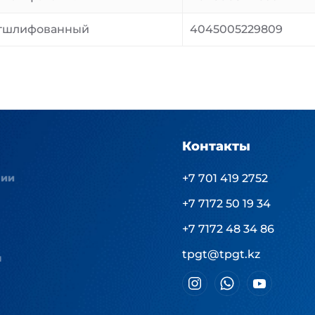
тшлифованный
4045005229809
Контакты
нии
+7 701 419 2752
+7 7172 50 19 34
+7 7172 48 34 86
tpgt@tpgt.kz
ы