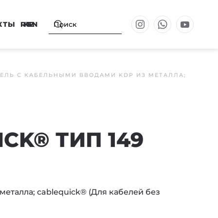
КТЫ
RU
KZ
EN
ЕЛЬ С КАБЕЛЬНЫМИ ВВОДАМИ KDP ИЗ МЕТАЛЛА;
CK® ТИП 149
еталла; cablequick® (Для кабелей без