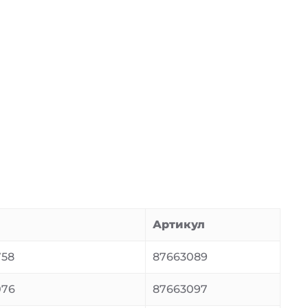
Артикул
758
87663089
076
87663097