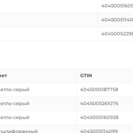
4045005160
4045005114
4045005229
вет
GTIN
ветло-серый
4045005187758
ветло-серый
4045005261076
ветло-серый
4045005160928
тшлифованный
4045005114099