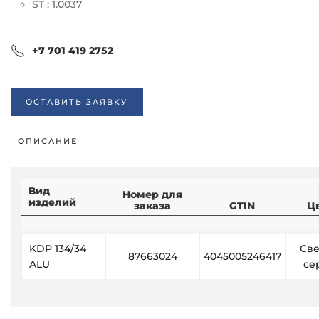
ST : 1.0037
+7 701 419 2752
ОСТАВИТЬ ЗАЯВКУ
ОПИСАНИЕ
Вид
Номер для
изделий
заказа
GTIN
Ц
KDP 134/34
Све
87663024
4045005246417
ALU
се