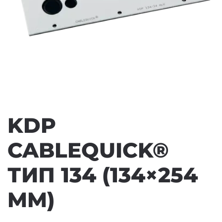
KDP
CABLEQUICK®
ТИП 134 (134×254
MM)