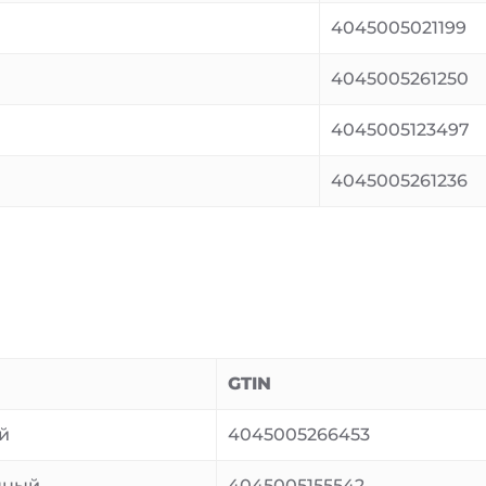
4045005021199
4045005261250
4045005123497
4045005261236
GTIN
й
4045005266453
нный
4045005155542