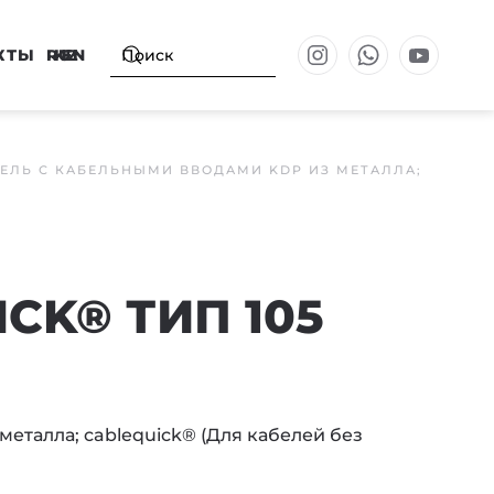
КТЫ
RU
KZ
EN
ЕЛЬ С КАБЕЛЬНЫМИ ВВОДАМИ KDP ИЗ МЕТАЛЛА;
CK® ТИП 105
еталла; cablequick® (Для кабелей без