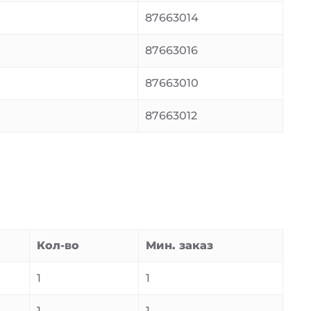
87663014
87663016
87663010
87663012
Кол-во
Мин. заказ
1
1
1
1