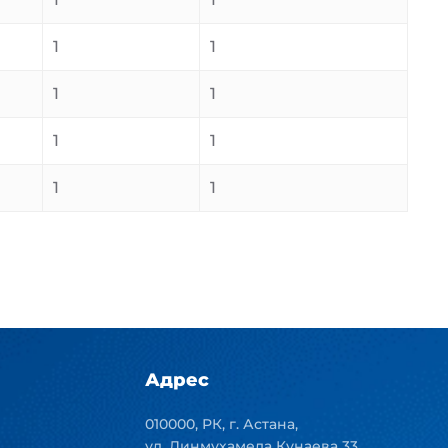
1
1
1
1
1
1
1
1
Адрес
010000, РК, г. Астана,
ул. Динмухамеда Кунаева 33,