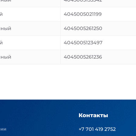
й
4045005021199
нный
4045005261250
й
4045005123497
нный
4045005261236
Контакты
нии
+7 701 419 2752