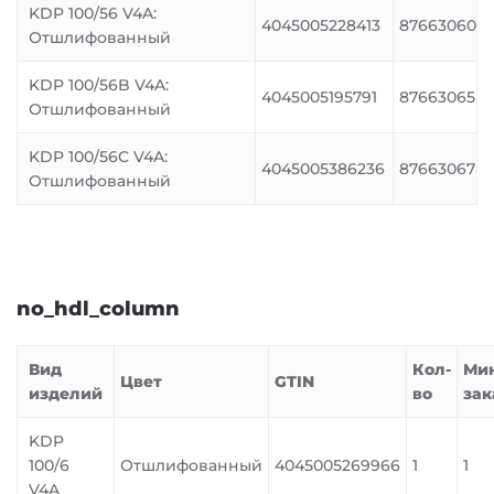
KDP 100/56 V4A:
4045005228413
87663060
Отшлифованный
KDP 100/56B V4A:
4045005195791
87663065
Отшлифованный
KDP 100/56C V4A:
4045005386236
87663067
Отшлифованный
no_hdl_column
Вид
Кол-
Мин
Цвет
GTIN
изделий
во
зак
KDP
100/6
Отшлифованный
4045005269966
1
1
V4A